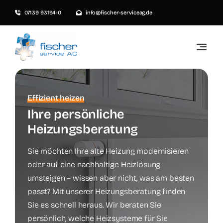
Skip
07139 93194-0
info@fischer-serviceag.de
to
content
Toggle
Navigati
Privatkunden
Effizient heizen
Gewerbekunden
Ihre persönliche
Unternehmen
Heizungsberatung
Karriere
Sie möchten Ihre alte Heizung modernisieren
oder auf eine nachhaltige Heizlösung
In 1-2 Minuten bewerben
umsteigen – wissen aber nicht, was am besten
passt? Mit unserer Heizungsberatung finden
Unser Ratgeber
Sie es schnell heraus. Wir beraten Sie
News & Blog
persönlich, welche Heizsysteme für Sie