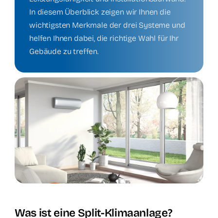
In diesem Überblick zeigen wir Ihnen die
Kontakt
wichtigsten Merkmale der drei Systeme und
helfen Ihnen dabei, die richtige Wahl für Ihr
Gebäude zu treffen.
Was ist eine Split-Klimaanlage?